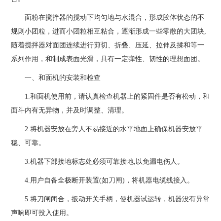
面粉在搅拌器的搅动下均匀地与水混合，形成胶体状态的不
规则小团粒，进而小团粒相互粘合，逐渐形成一些零散的大团块,
随着搅拌器对面团连续进行剪切、折叠、压延、拉伸及揉和等一
系列作用，和制成表面光滑，具有一定弹性、韧性的理想面团。
一、和面机的安装和检查
1.和面机使用前，请认真检查机器上的紧固件是否有松动，和
面斗内有无异物，并及时调整、清理。
2.将机器安放在旁人不易接近的水平地面上确保机器安放平
稳、可靠。
3.机器下部接地标志处必须可靠接地,以免漏电伤人。
4.用户自备全极断开装置(如刀闸)，将机器电缆线接入。
5.将刀闸闭合，扳动开关手柄，使机器试运转，机器没有异常
声响即可投入使用。