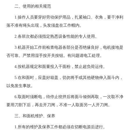
二、使用的相关规范
1.操作人员要穿好劳动保护用品，扎紧袖口、衣角，要干净利
落不准有绳头出现，头发须盘在工作帽内。
2.各班次都必须指定熟悉设备性能的专人使用。
3.机器开始工作前检查电器各部分是否绝缘良好，电机接地是
否可靠。严禁用湿手按开关按钮。有问题请电工处理。
4.按机器规定和面量投入干面粉，禁止超负荷运传。
5.在和面时，应盖好箱盖，切勿将手或其他硬物伸入面斗内，
以免发生事故。
6.取面时须断电，待停止绞拌后将面斗倾倒再取，一次取不净
要用刀割下后，再去开刀闸，不准一人取面另一人开刀闸。
三、和面机维护、保养
1.所有的维护及保养工作都必须在切断电源后进行。